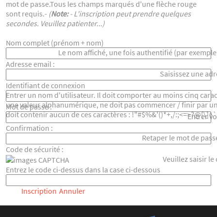
mot de passe.Tous les champs marqués d'une flèche rouge
sont requis.-
(
Note:
- L'inscription peut prendre quelques
secondes. Veuillez patienter...)
Nom complet (prénom + nom)
Le nom affiché, une fois authentifié (par exemp
Adresse email :
Saisissez une adr
Identifiant de connexion
Entrer un nom d'utilisateur. Il doit comporter au moins cinq carac
une valeur alphanumérique, ne doit pas commencer / finir par un
Mot de passe :
doit contenir aucun de ces caractères : !"#$%&'()*+,/:;<=>?@[\]^`
Entrer v
Confirmation :
Retaper le mot de pass
Code de sécurité :
Veuillez saisir le
Entrez le code ci-dessus dans la case ci-dessous
Inscription
Annuler